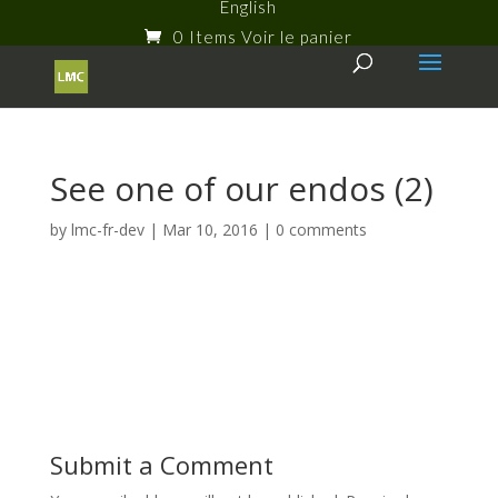
English
0 Items
See one of our endos (2)
by
lmc-fr-dev
|
Mar 10, 2016
|
0 comments
Submit a Comment