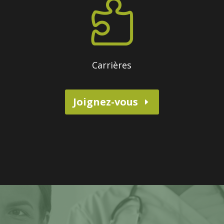

Carrières
Joignez-vous