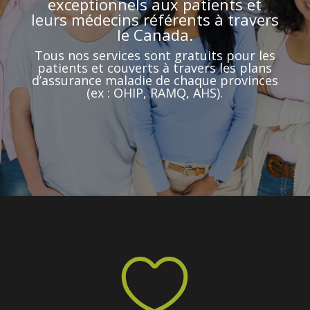
exceptionnels aux patients et
leurs médecins référents à travers
le Canada.
Tous nos services sont gratuits pour les
patients et couverts à travers les plans
d’assurance maladie de chaque provinces
(ex : OHIP, RAMQ, AHS).
