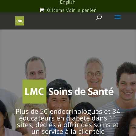
English
0 Items
Plus de 50 endocrinologues et 34
éducateurs en diabète dans 11
sites, dédiés à offrir des soins et
un service à la clientèle