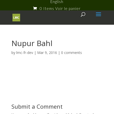
English
0 Items
Nupur Bahl
by
lmc-fr-dev
|
Mar 9, 2016
|
0 comments
Submit a Comment