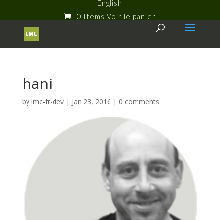
English
0 Items
hani
by
lmc-fr-dev
|
Jan 23, 2016
|
0 comments