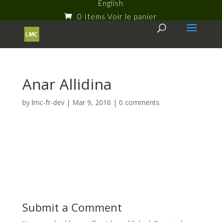
English
0 Items
Anar Allidina
by
lmc-fr-dev
|
Mar 9, 2016
|
0 comments
Submit a Comment