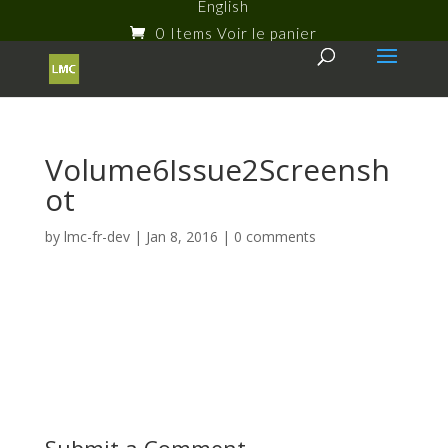
English
0 Items
Volume6Issue2Screensh
ot
by
lmc-fr-dev
|
Jan 8, 2016
|
0 comments