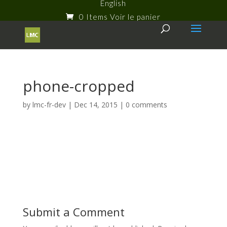
English
0 Items
phone-cropped
by
lmc-fr-dev
|
Dec 14, 2015
|
0 comments
Submit a Comment