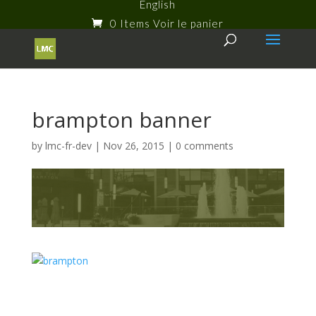
English
0 Items
brampton banner
by
lmc-fr-dev
|
Nov 26, 2015
|
0 comments