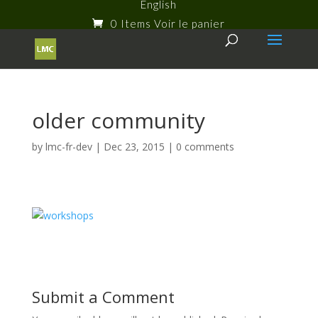
English
0 Items
older community
by
lmc-fr-dev
|
Dec 23, 2015
|
0 comments
Submit a Comment