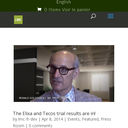
English
0 Items
The Elixa and Tecos trial results are in!
by
lmc-fr-dev
|
Apr 8, 2014
|
Events
,
Featured
,
Press
Room
|
0 comments